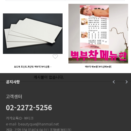
보드에 프린트,계단및 벽부착[뷰티샵폼…
벽부착 메뉴판[뷰티샵메뉴판]
게시물이 없습니다.
공지사항
고객센터
02-2272-5256
카카오톡ID- 뷰티크
e-mail- beautyque@hanmail.net
계좌- 기업 034 074624 04 011 조형배(뷰티크)