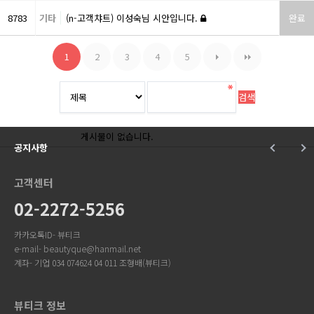
8783
기타
(n-고객챠트) 이성숙님 시안입니다.
완료
1
2
3
4
5
게시물이 없습니다.
공지사항
고객센터
02-2272-5256
카카오톡ID- 뷰티크
e-mail- beautyque@hanmail.net
계좌- 기업 034 074624 04 011 조형배(뷰티크)
뷰티크 정보