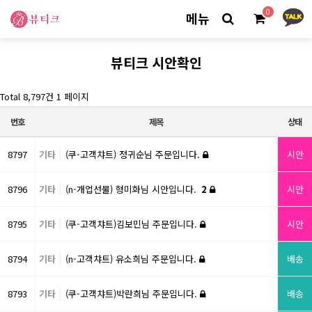
0
메뉴
뷰티크 시안확인
Total 8,797건
1 페이지
번호
제목
상태
8797
기타
(쿠-고객챠트) 정귀순님 주문입니다.
시안
8796
기타
(n-개업선물) 형미화님 시안입니다.
2
시안
8795
기타
(쿠-고객챠트)김보민님 주문입니다.
시안
8794
기타
(n-고객챠트) 유소희님 주문입니다.
배송
8793
기타
(쿠-고객챠트)박란희님 주문입니다.
배송