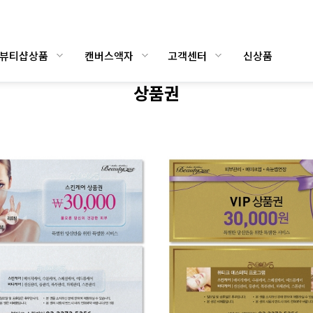
/뷰티샵상품
캔버스액자
고객센터
신상품
상품권