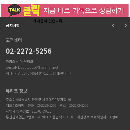
게시물이 없습니다.
공지사항
고객센터
02-2272-5256
카카오톡ID- 뷰티크
e-mail- beautyque@hanmail.net
계좌- 기업 034 074624 04 011 조형배(뷰티크)
뷰티크 정보
주소 : 서울특별시 관악구 시흥대로158가길 16
대표 : 조형배
전화 : 02-2272-5256
팩스 : 02-2272-5256
사업자 등록번호 : 201-09-99623
통신판매업신고번호 : 제 2011-서울관악-0740호
개인정보 보호책임자 : 조형배