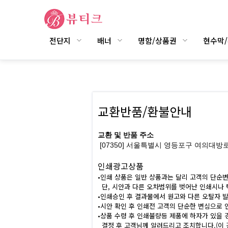
전단지
배너
명함/상품권
현수막
교환반품/환불안내
교환 및 반품 주소
[07350]
서울특별시 영등포구 여의대방로43라
인쇄광고상품
•인쇄 상품은 일반 상품과는 달리 고객의 단순변
단, 시안과 다른 오차범위를 벗어난 인쇄시나 
•인쇄승인 후 결과물에서 원고와 다른 오탈자 
•시안 확인 후 인쇄전 고객의 단순한 변심으로 
•상품 수령 후 인쇄불량등 제품에 하자가 있을
결정 후 고객님께 알려드리고 조치합니다.(이 