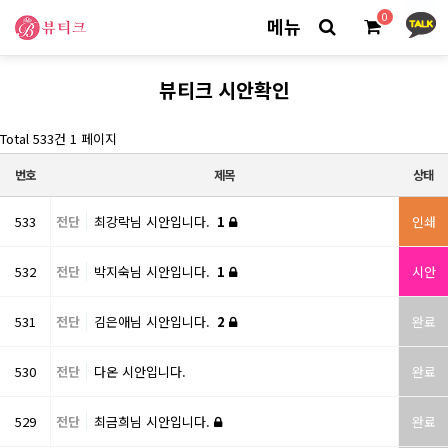
0
메뉴
뷰티크 시안확인
Total 533건
1 페이지
번호
제목
상태
533
전단
최강락님 시안입니다.
1
인쇄
532
전단
박지숙님 시안입니다.
1
시안
531
전단
김은애님 시안입니다.
2
완료
530
전단
다온 시안입니다.
완료
529
전단
최금희님 시안입니다.
완료