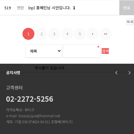
519
전단
(np) 홍혜민님 시안입니다.
1
완료
목록
1
2
3
4
5
게시물이 없습니다.
공지사항
고객센터
02-2272-5256
카카오톡ID- 뷰티크
e-mail- beautyque@hanmail.net
계좌- 기업 034 074624 04 011 조형배(뷰티크)