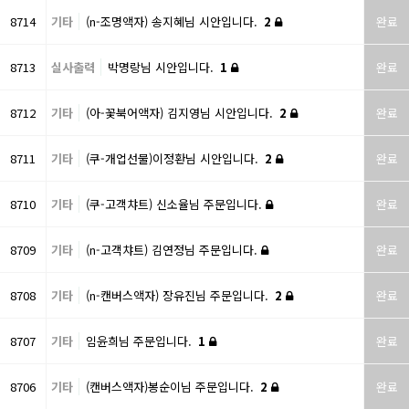
8714
기타
(n-조명액자) 송지혜님 시안입니다.
2
완료
8713
실사출력
박명랑님 시안입니다.
1
완료
8712
기타
(아-꽃북어액자) 김지영님 시안입니다.
2
완료
8711
기타
(쿠-개업선물)이정환님 시안입니다.
2
완료
8710
기타
(쿠-고객챠트) 신소율님 주문입니다.
완료
8709
기타
(n-고객챠트) 김연정님 주문입니다.
완료
8708
기타
(n-캔버스액자) 장유진님 주문입니다.
2
완료
8707
기타
임윤희님 주문입니다.
1
완료
8706
기타
(캔버스액자)봉순이님 주문입니다.
2
완료