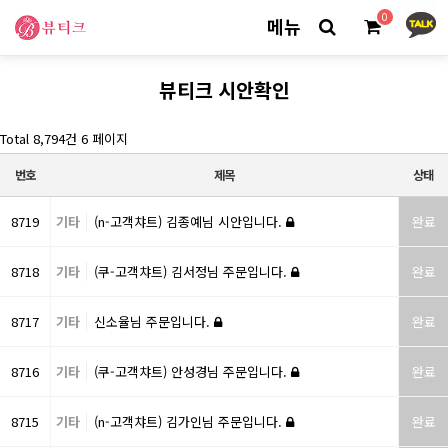
0
메뉴
뷰티크 시안확인
Total 8,794건
6 페이지
번호
제목
상태
8719
기타
(n-고객챠트) 김종예님 시안입니다.
완료
8718
기타
(쿠-고객챠트) 김서정님 주문입니다.
완료
8717
기타
신소율님 주문입니다.
완료
8716
기타
(쿠-고객챠트) 안성경님 주문입니다.
완료
8715
기타
(n-고객챠트) 김가인님 주문입니다.
완료