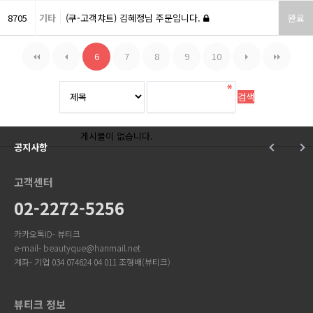
8705
기타
(쿠-고객챠트) 김혜정님 주문입니다.
완료
6
7
8
9
10
게시물이 없습니다.
공지사항
고객센터
02-2272-5256
카카오톡ID- 뷰티크
e-mail- beautyque@hanmail.net
계좌- 기업 034 074624 04 011 조형배(뷰티크)
뷰티크 정보